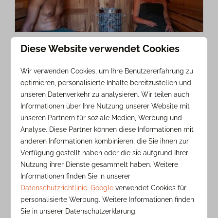
Diese Website verwendet Cookies
Entspannen Sie in der Sauna
Entspannen Sie in einer Oase der
Wir verwenden Cookies, um Ihre Benutzererfahrung zu
Wärme, Stille und Dampf. Diese
optimieren, personalisierte Inhalte bereitzustellen und
Fasssauna befindet sich auf dem
unseren Datenverkehr zu analysieren. Wir teilen auch
Heydeveld.
Informationen über Ihre Nutzung unserer Website mit
unseren Partnern für soziale Medien, Werbung und
Analyse. Diese Partner können diese Informationen mit
anderen Informationen kombinieren, die Sie ihnen zur
Mehr
Verfügung gestellt haben oder die sie aufgrund Ihrer
Nutzung ihrer Dienste gesammelt haben. Weitere
Informationen finden Sie in unserer
Datenschutzrichtlinie
.
Google
verwendet Cookies für
Im Park
personalisierte Werbung. Weitere Informationen finden
Sie in unserer Datenschutzerklärung.