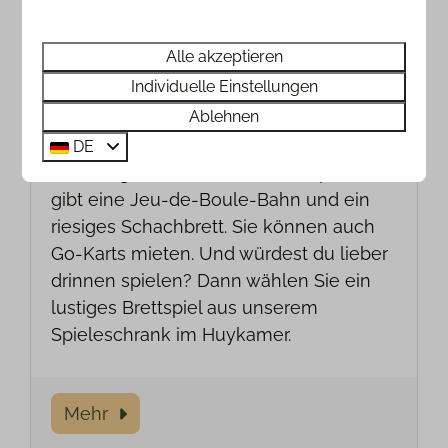
Alle akzeptieren
Individuelle Einstellungen
Ablehnen
Drinnen und draußen spielen
DE
Im Park gibt es eine Tischtennisplatte. Es
gibt eine Jeu-de-Boule-Bahn und ein
riesiges Schachbrett. Sie können auch
Go-Karts mieten. Und würdest du lieber
drinnen spielen? Dann wählen Sie ein
lustiges Brettspiel aus unserem
Spieleschrank im Huykamer.
Mehr