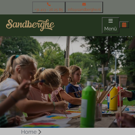
+31 413 - 26 25 85
info@sandberghe.nl
Menü
Home