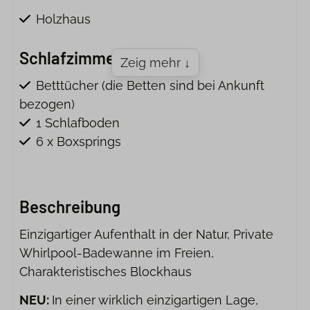
Holzhaus
Schlafzimmer
Zeig mehr ↓
Betttücher (die Betten sind bei Ankunft
bezogen)
1 Schlafboden
6 x Boxsprings
Sanitäreinrichtung
Beschreibung
1 x Badezimmer im Erdgeschoss
Badetücher (1 großes, 1 kleines pro Person)
Einzigartiger Aufenthalt in der Natur, Private
1 x Toilette
Whirlpool-Badewanne im Freien,
Washtisch(e)
Charakteristisches Blockhaus
1 x Dusche
NEU:
In einer wirklich einzigartigen Lage,