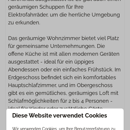
TV
geräumigen Schuppen für Ihre
Elektrofahrräder, um die herrliche Umgebung
Diverses
zu erkunden.
1 x Parkplatz bei Unterkunft
Kostenloses WLAN
Das geräumige Wohnzimmer bietet viel Platz
Rauchverbot
für gemeinsame Unternehmungen. Die
Haustier frei
offene Küche ist mit allen modernen Geräten
Freistehend
ausgestattet - ideal für ein üppiges
Abendessen oder ein einfaches Frühstück. Im
Außenbereich
Erdgeschoss befindet sich ein komfortables
Hauptschlafzimmer, und im Obergeschoss
Terrasse
gibt es ein gemütliches, geräumiges Loft mit
Abstellraum
Schlafmöglichkeiten für 2 bis 4 Personen -
Abstellraum für Fahrräder
ideal für Kinder oder zusätzliche Gäste.
Garten
Diese Website verwendet Cookies
Veranda
Draußen erwartet Sie ein wahres Vergnügen.
Wir verwenden Cookies, um Ihre Benutzererfahrung zu