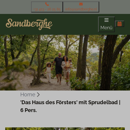
+31 413 - 26 25 85
info@sandberghe.nl
Menü
Home
'Das Haus des Försters' mit Sprudelbad |
6 Pers.